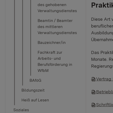
Prakti
des gehobenen
Verwaltungsdienstes
Diese Art 
Beamtin / Beamter
berufliche
des mittleren
Ausbildung
Verwaltungsdienstes
Übernahme 
Bauzeichner/in
Das Prakti
Fachkraft zur
Arbeits- und
Monate. Re
Berufsförderung in
Regierungs
WfbM
Vertrag 
BAföG
Bildungszeit
Betriebl
Heiß auf Lesen
Schrift
Soziales