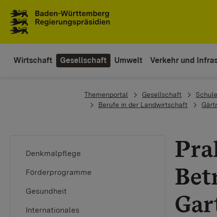
To the main navigation
Wirtschaft
Gesellschaft
Umwelt
Verkehr und Infras
You are here:
Themenportal
Gesellschaft
Schule
Berufe in der Landwirtschaft
Gärt
Pra
Denkmalpflege
Bet
Förderprogramme
Gesundheit
Gar
Internationales