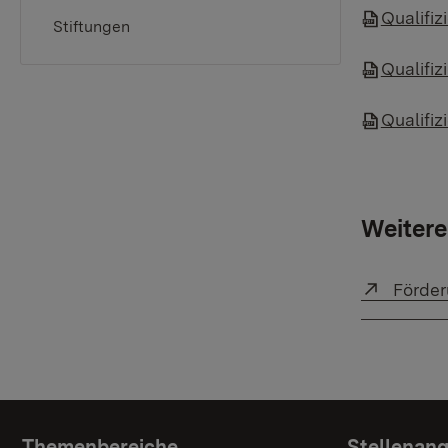
Qualifi
Stiftungen
Qualifi
Qualifiz
Weitere
Externa
Förder
Themenbereiche
Stellenan