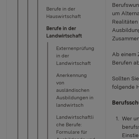
Berufswuns
Berufe in der
um Alterna
Hauswirtschaft
Realitäten
Berufe in der
Ausbildung
Landwirtschaft
Zusammenar
Externenprüfung
Ab einem Z
in der
Berufen ab
Landwirtschaft
Anerkennung
Sollten Si
von
folgende 
ausländischen
Ausbildungen in
Berufsschul
landwirtsch
Landwirtschaftli
​Wer un
che Berufe:
berufs
Formulare für
Einsti