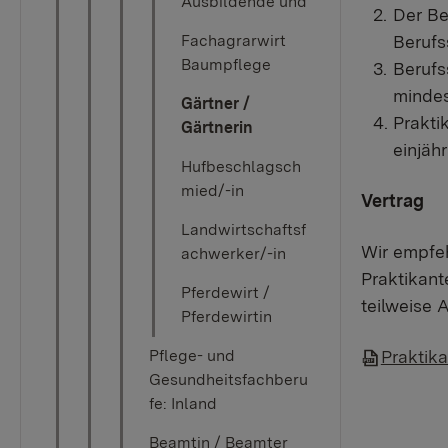
Ausbildende und
Der Be
Berufs
Fachagrarwirt
Baumpflege
Berufs
mindes
Gärtner /
Prakti
Gärtnerin
einjäh
Hufbeschlagsch
mied/-in
Vertr​ag ​
Landwirtschaftsf
Wir empfeh
achwerker/-in
Praktikant
Pferdewirt /
teilweise 
Pferdewirtin
Praktik
Pflege- und
Gesundheitsfachberu
fe: Inland
Beamtin / Beamter