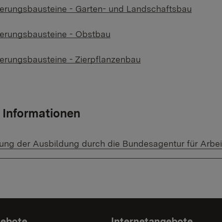
zierungsbausteine - Garten- und Landschaftsbau
zierungsbausteine - Obstbau
ierungsbausteine - Zierpflanzenbau
 Informationen
l link:
ung der Ausbildung durch die Bundesagentur für Arbei
gebote
Internetangebote