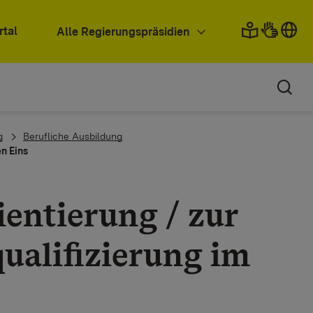
rtal
Alle Regierungspräsidien
g
Berufliche Ausbildung
en Eins
entierung / zur
qualifizierung im