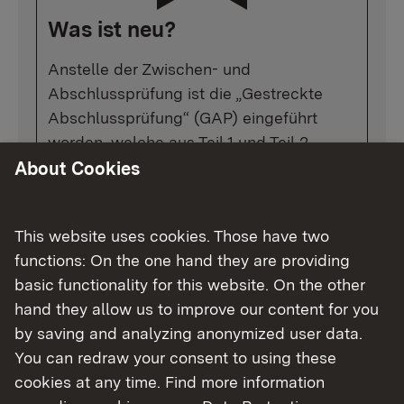
Was ist neu?
Anstelle der Zwischen- und
Abschlussprüfung ist die „Gestreckte
Abschlussprüfung“ (GAP) eingeführt
worden, welche aus Teil 1 und Teil 2
besteht. Die GAP Teil 1 findet im dritten
About Cookies
Ausbildungshalbjahr (also nach 12 bis 15
Monaten) statt und fließt mit 20 Prozent
This website uses cookies. Those have two
in die Abschlussprüfung (GAP Teil 2) ein.
functions: On the one hand they are providing
basic functionality for this website. On the other
Eine weitere wesentliche Veränderung
hand they allow us to improve our content for you
bei den vier umwelttechnischen Berufen
by saving and analyzing anonymized user data.
ist die Straffung der in allen Berufen
You can redraw your consent to using these
gleich zu vermittelnden
cookies at any time. Find more information
schwerpunktübergreifenden