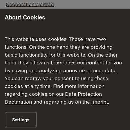
Kooperationsvertrag
About Cookies
Ausbildungsvergütung
Urlaubstabelle Erwerbsgartenbau
This website uses cookies. Those have two
functions: On the one hand they are providing
basic functionality for this website. On the other
Urlaubstabelle Garten- und Landschaftsbau
hand they allow us to improve our content for you
by saving and analyzing anonymized user data.
Externer Link:
Anmeldung Carl-Hofer-Schule Karlsruhe
You can redraw your consent to using these
cookies at any time. Find more information
Externer Link:
Anmeldung Johannes-Gutenberg-Schule
regarding cookies on our
Data Protection
Heidelberg
Declaration
and regarding us on the
Imprint
.
Externer Link:
Anmeldung Landwirtschaftliche Schule
Settings
Hohenheim