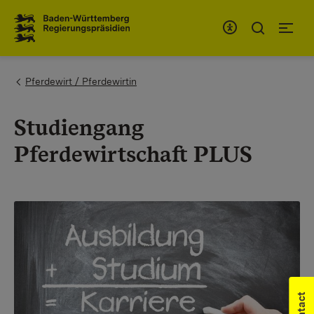
To the main navigation
You are here:
Pferdewirt / Pferdewirtin
Studiengang
Pferdewirtschaft PLUS
Contact