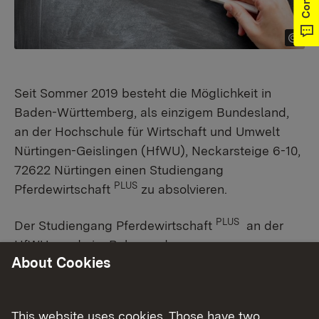
Seit Sommer 2019 besteht die Möglichkeit in
Baden-Württemberg, als einzigem Bundesland,
an der Hochschule für Wirtschaft und Umwelt
Nürtingen-Geislingen (HfWU), Neckarsteige 6-10,
72622 Nürtingen einen Studiengang
PLUS
Pferdewirtschaft
zu absolvieren.​​
PLUS
Der Studiengang Pferdewirtschaft
an der
HfWU wurde im Rahmen der
About Cookies
Kooperationsvereinbarung zwischen der HfWU
Nürtingen und dem Ministerium für Ernährung,
Ländlichen Raum und Verbraucherschutz Baden-
This website uses cookies. Those have two