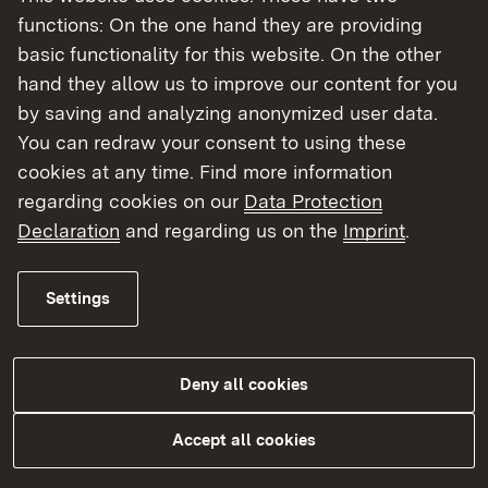
Württemberg (MLR) gemeinsam konzipiert.
functions: On the one hand they are providing
PLUS
Studiengang Pferdewirtschaft
heißt, dass
basic functionality for this website. On the other
das Bachelorstudium Pferdewirtschaft an der
hand they allow us to improve our content for you
HfWU und die Berufsausbildung Pferdewirt
by saving and analyzing anonymized user data.
gleichzeitig absolviert werden.​​
You can redraw your consent to using these
cookies at any time. Find more information
Durch die enge Verknüpfung von betrieblicher
regarding cookies on our
Data Protection
Praxis im Ausbildungsbetrieb und dem Studium
Declaration
and regarding us on the
Imprint
.
an der Hochschule erwerben die Studierenden /
Auszubildenden umfangreiche praxisbezogene
Kenntnisse und Fertigkeiten. Der Studiengang
Settings
PLUS
Pferdewirtschaft
schafft damit optimale
Voraussetzungen für eine erfolgreiche berufliche
Zukunft in der Pferdebranche.​​
Deny all cookies
Accept all cookies
Weitere Informationen