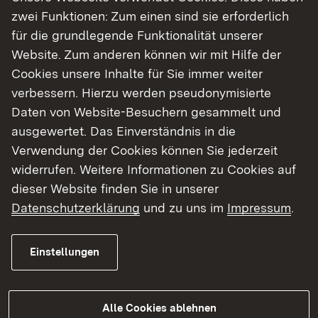
Württemberg (MLR) gemeinsam konzipiert.
zwei Funktionen: Zum einen sind sie erforderlich
PLUS
Studiengang Pferdewirtschaft
heißt, dass
für die grundlegende Funktionalität unserer
das Bachelorstudium Pferdewirtschaft an der
Website. Zum anderen können wir mit Hilfe der
HfWU und die Berufsausbildung Pferdewirt
Cookies unsere Inhalte für Sie immer weiter
gleichzeitig absolviert werden.​​
verbessern. Hierzu werden pseudonymisierte
Daten von Website-Besuchern gesammelt und
Durch die enge Verknüpfung von betrieblicher
ausgewertet. Das Einverständnis in die
Praxis im Ausbildungsbetrieb und dem Studium
Verwendung der Cookies können Sie jederzeit
an der Hochschule erwerben die Studierenden /
widerrufen. Weitere Informationen zu Cookies auf
Auszubildenden umfangreiche praxisbezogene
dieser Website finden Sie in unserer
Kenntnisse und Fertigkeiten. Der Studiengang
Datenschutzerklärung
und zu uns im
Impressum
.
PLUS
Pferdewirtschaft
schafft damit optimale
Voraussetzungen für eine erfolgreiche berufliche
Zukunft in der Pferdebranche.​​
Einstellungen
Weitere Informationen
Alle Cookies ablehnen