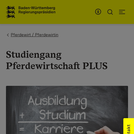
Zum Inhaltsbereich
Zur Hauptnavigation
You are here:
Pferdewirt / Pferdewirtin
Studiengang
Pferdewirtschaft PLUS
Kontakt