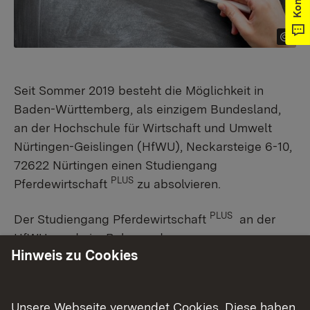
Seit Sommer 2019 besteht die Möglichkeit in
Baden-Württemberg, als einzigem Bundesland,
an der Hochschule für Wirtschaft und Umwelt
Nürtingen-Geislingen (HfWU), Neckarsteige 6-10,
72622 Nürtingen einen Studiengang
PLUS
Pferdewirtschaft
zu absolvieren.​​
PLUS
Der Studiengang Pferdewirtschaft
an der
HfWU wurde im Rahmen der
Hinweis zu Cookies
Kooperationsvereinbarung zwischen der HfWU
Nürtingen und dem Ministerium für Ernährung,
Ländlichen Raum und Verbraucherschutz Baden-
Unsere Webseite verwendet Cookies. Diese haben