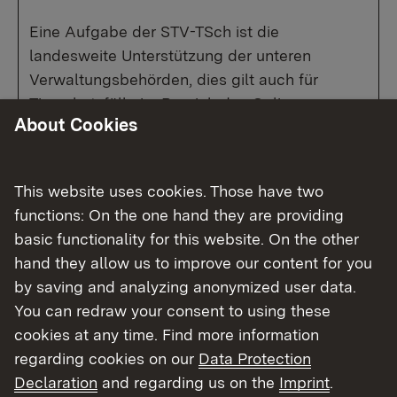
Eine Aufgabe der STV-TSch ist die
landesweite Unterstützung der unteren
Verwaltungsbehörden, dies gilt auch für
Tierschutzfälle im Bereich des Online-
About Cookies
Tierhandels. Sie stellt für die Behörden
außerdem eine Kontaktstelle für den
Informationsaustausch mit Internetplattformen
This website uses cookies. Those have two
und mit Behörden anderer Bundesländer dar.
functions: On the one hand they are providing
basic functionality for this website. On the other
hand they allow us to improve our content for you
by saving and analyzing anonymized user data.
Illegaler Welpenhandel:
You can redraw your consent to using these
cookies at any time. Find more information
Das Internet bietet eine Plattform für den Verkauf
regarding cookies on our
Data Protection
und Handel von Hunde- und Katzenwelpen.
Declaration
and regarding us on the
Imprint
.
Leider bieten hier nicht nur seriöse Züchter Tiere