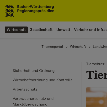
To the main navigation
Wirtschaft
Gesellschaft
Umwelt
Verkehr und Infras
You are here:
Themenportal
Wirtschaft
Landwirt
Tierschutz 
Tie
Sicherheit und Ordnung
Wirtschaftsordnung und Kontrolle
Arbeitsschutz
Verbraucherschutz und
Marktüberwachung