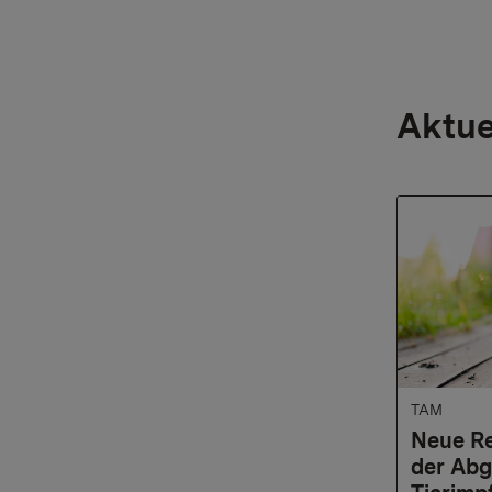
Aktue
TAM
Neue Re
der Abg