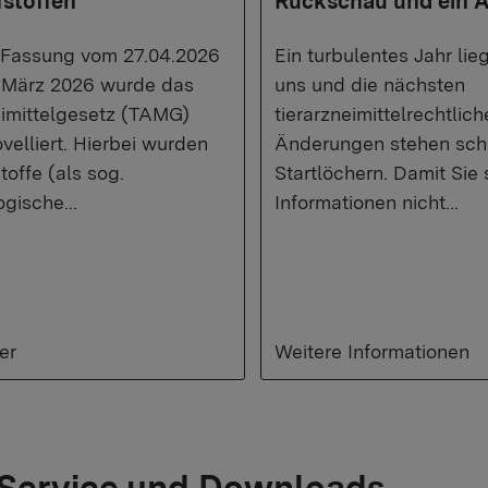
fstoffen
Rückschau und ein A
 Fassung vom 27.04.2026
Ein turbulentes Jahr lieg
 März 2026 wurde das
uns und die nächsten
eimittelgesetz (TAMG)
tierarzneimittelrechtlich
velliert. Hierbei wurden
Änderungen stehen sch
toffe (als sog.
Startlöchern. Damit Sie 
ogische…
Informationen nicht…
er
Weitere Informationen
Service und Downloads