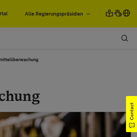
rtal
Alle Regierungspräsidien
imittelüberwachung
achung
Contact