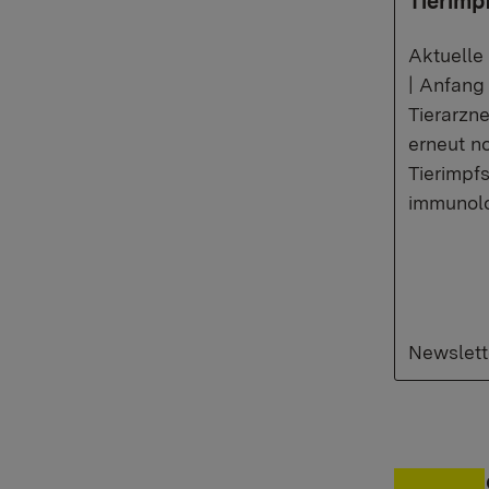
Tierimp
Aktuelle
| Anfang
Tierarzn
erneut no
Tierimpfs
immunol
Newslett