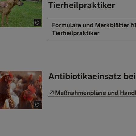
Tierheilpraktiker
Formulare und Merkblätter fü
Tierheilpraktiker
Antibiotikaeinsatz be
External link:
Maßnahmenpläne und Hand