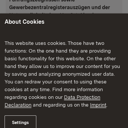
Gewerbezentralregisterauszügen und der
Notwendigkeit einer Vor-Ort-Abnahme
About Cookies
zuzulassender Fahrzeuge)
i. d. R.
ca.
sechs
bis acht Wochen.
This website uses cookies. Those have two
Um sicher zu stellen, dass die erforderlichen
functions: On the one hand they are providing
Zulassungen rechtzeitig erteilt werden
basic functionality for this website. On the other
können, wird gebeten, Zulassungsanträge
hand they allow us to improve our content for you
mit einer Vorlaufzeit von acht Wochen beim
by saving and analyzing anonymized user data.
Regierungspräsidium einzureichen.
You can redraw your consent to using these
cookies at any time. Find more information
Zulassungen für Transportunternehmer,
regarding cookies on our
Data Protection
beispielsweise gemäß
Art.
10 Verordnung (
EG
)
Declaration
and regarding us on the
Imprint
.
Nr.
1/2005 (
Beförderungen ausschließlich
unter 8 Stunden
; alleinige Typ 1-Zulassung)
sowie Viehverkehrsverordnung oder
Settings