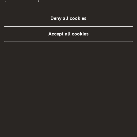
Binnenmarkt-Tierseuchenschutzverordnung,
werden weiterhin durch das für den
Transportunternehmer zuständige Veterinäramt
Deny all cookies
erteilt.
Accept all cookies
Voraussetzungen für die Zulassung
von Unternehmen und
Transportmitteln
Voraussetzungen für die Zulassung von
Transportunternehmern, die lange
Beförderungen (über 8 Stunden)
durchführen:
Voraussetzungen für die Zulassung von
Straßentransportmitteln, die für Lange