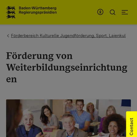
To the main navigation
You are here:
Förderbereich Kulturelle Jugendförderung, Sport, Laienkul
Förderung von
Weiterbildungseinrichtung
en
Contact