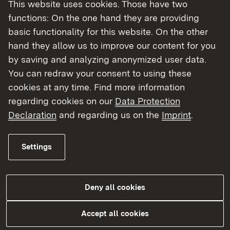
This website uses cookies. Those have two
functions: On the one hand they are providing
Zielsetzung
basic functionality for this website. On the other
hand they allow us to improve our content for you
Erhöhung des Stellenwerts der außerschulischen
by saving and analyzing anonymized user data.
Bildung und der Qualifizierung.
You can redraw your consent to using these
cookies at any time. Find more information
regarding cookies on our
Data Protection
Declaration
and regarding us on the
Imprint
.
Wer kann einen Antrag stellen?
Anerkannte Träger der Weiterbildung i. S. v. § 2, 5
Settings
WBiFöG (z. B. VHS, Bildungswerk der Erzdiözese)
Deny all cookies
Accept all cookies