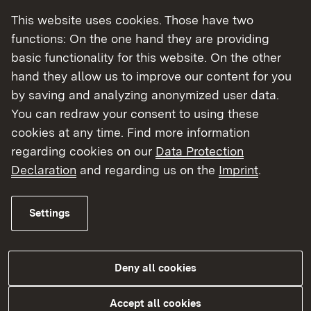
This website uses cookies. Those have two
Heimatlichen Gedanken und Brauchtum
functions: On the one hand they are providing
bewahren und fördern.
basic functionality for this website. On the other
Heimatgeschichte, Heimatkunde und
hand they allow us to improve our content for you
Landesgeschichte darstellen und verbreiten.
by saving and analyzing anonymized user data.
You can redraw your consent to using these
cookies at any time. Find more information
regarding cookies on our
Data Protection
Declaration
and regarding us on the
Imprint
.
Wer kann einen Antrag stellen?
Ehrenamtlich tätige Vereinigungen, die sich
Settings
überwiegend der baden-württembergischen
Heimatpflege und der Geschichtsforschung
widmen, sowie schulische Gruppen.
Deny all cookies
Accept all cookies