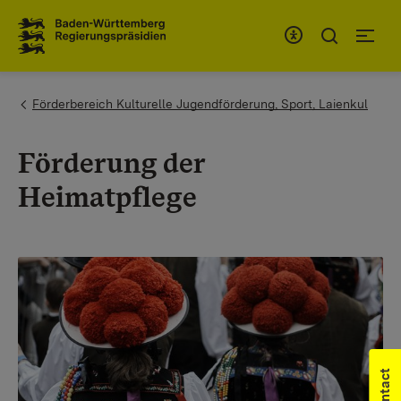
To the main navigation
You are here:
Förderbereich Kulturelle Jugendförderung, Sport, Laienkul
Förderung der
Heimatpflege
Contact