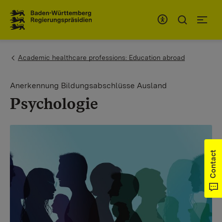
To the main navigation
You are here:
Academic healthcare professions: Education abroad
Anerkennung Bildungsabschlüsse Ausland
Psychologie
Contact