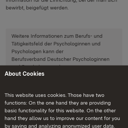
bewirbt, beigefügt werden.
Weitere Informationen zum Berufs- und
Tätigkeitsfeld der Psychologinnen und
Psychologen kann der
Berufsverband Deutscher Psychologinnen
und Psychologen geben:
About Cookies
Berufsverband Deutscher Psychologinnen
und Psychologen e. V.
This website uses cookies. Those have two
Bundesgeschäftsstelle
functions: On the one hand they are providing
Am Köllnischen Park 2
basic functionality for this website. On the other
10179 Berlin
hand they allow us to improve our content for you
External link:
by saving and analyzing anonymized user data.
Webseite