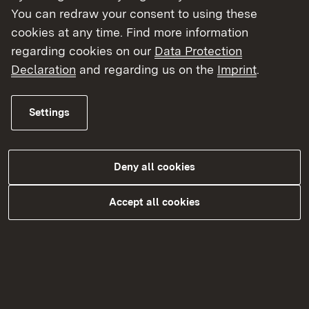
You can redraw your consent to using these
cookies at any time. Find more information
Für eine Auskunft, ob und in welcher Form
regarding cookies on our
Data Protection
ein ausländischer Hochschulgrad geführt
Declaration
and regarding us on the
Imprint
.
werden darf, kann eine entsprechende
Anfrage zur Gradführung an das Ministerium
Settings
für Wissenschaft, Forschung und Kunst
Baden-Württemberg gerichtet werden.
Informationen zur Rechtslage in Baden-
Deny all cookies
Württemberg hinsichtlich der Führung
ausländischer Grade erhalten Sie auf der
Accept all cookies
External link:
Webseite des Ministeriums für
Wissenschaft, Forschung und Kunst Baden-
Württemberg