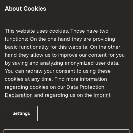
About Cookies
This website uses cookies. Those have two
Wie werden Sie für Ihre Tätigkeit
functions: On the one hand they are providing
entschädigt?
basic functionality for this website. On the other
Link to folder:
hand they allow us to improve our content for you
Antrag auf Reisekosten, Prüfungs- und
Sitzungsvergütung für ehrenamtlich
by saving and analyzing anonymized user data.
tätige Personen in der Hauswirtschaft -
You can redraw your consent to using these
städtisch (pdf, 220 KB)
cookies at any time. Find more information
Link to folder:
Antrag auf Reisekosten, Prüfungs- und
regarding cookies on our
Data Protection
Sitzungsvergütung für ehrenamtlich
tätige Personen in der Hauswirtschaft
Declaration
and regarding us on the
Imprint
.
- ländlich (pdf, 522 KB)
Link to folder:
Verdienstausfallbescheinigung (pdf,
101 KB)
Settings
External link:
Versicherung des Landes für
ehrenamtliche Tätigkeiten