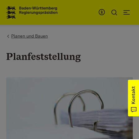
Zum Inhaltsbereich
Zur Hauptnavigation
You are here:
Planen und Bauen
Planfeststellung
Kontakt