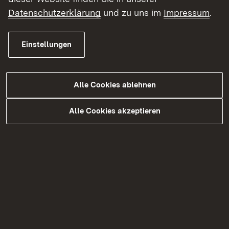
Datenschutzerklärung
und zu uns im
Impressum
.
Wildtiermanagement
Zuständige Jagdbehörden
Einstellungen
Alle Cookies ablehnen
Alle Cookies akzeptieren
Erleben und Lernen
Abenteuer