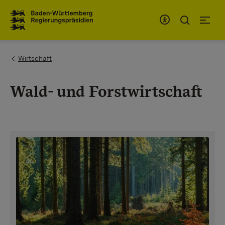
Zum Inhaltsbereich
Zur Hauptnavigation
You are here:
Wirtschaft
Wald- und Forstwirtschaft