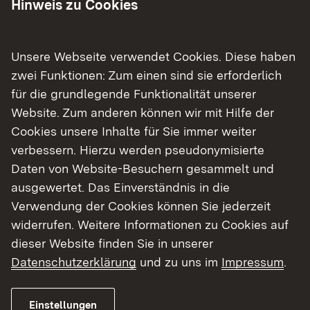
Artenschutz. Wir prüfen den
Hinweis zu Cookies
ordnungsgemäßen Handel, die Zucht und die
Unterbringen international geschützter Arten
Unsere Webseite verwendet Cookies. Diese haben
und erstellen für Händler und Züchter
zwei Funktionen: Zum einen sind sie erforderlich
Bescheinigungen und Ausnahmen.
für die grundlegende Funktionalität unserer
Wir setzen die Programme des Landes zur
Website. Zum anderen können wir mit Hilfe der
Erhaltung der Artenvielfalt in den einzelnen
Cookies unsere Inhalte für Sie immer weiter
Regierungsbezirken um. Wir sichern die
verbessern. Hierzu werden pseudonymisierte
vielfältigen Lebensräume der einzelnen Arten
Daten von Website-Besuchern gesammelt und
um ihr Überleben zu gewährleisten. Zur
ausgewertet. Das Einverständnis in die
Unterstützung beauftragen wir Art-
Verwendung der Cookies können Sie jederzeit
Spezialisten, Landwirte oder Firmen.
widerrufen. Weitere Informationen zu Cookies auf
Außerdem arbeiten wir mit den Gemeinden,
dieser Website finden Sie in unserer
den Landschaftserhaltungsverbänden,
Datenschutzerklärung
und zu uns im
Impressum
.
Vereinen und den Fachbehörden am
Landratsamt und der LUBW eng zusammen.
Einstellungen