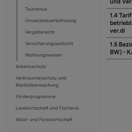
und Ver
Tourismus
1​.4 Ta
Umsatzsteuerbefreiung
betrieb
ver.di
Vergaberecht
Versicherungsaufsicht
1.5 Bez
BW) - K
Wohnungswesen
Arbeitsschutz
Verbraucherschutz und
Marktüberwachung
Förderprogramme
Landwirtschaft und Fischerei
Wald- und Forstwirtschaft