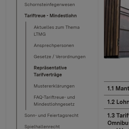
Schornsteinfegerwesen
Tariftreue - Mindestlohn
Aktuelles zum Thema
LTMG
Ansprechpersonen
Gesetze / Verordnungen
Repräsentative
Tarifverträge
Mustererklärungen
1.1 Man
FAQ-Tariftreue- und
1.2 Loh
Mindestlohngesetz
1.3 Tar
Sonn- und Feiertagsrecht
Omnibus
Spielhallenrecht