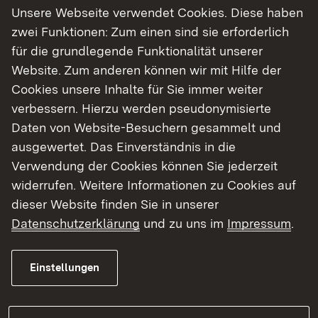
wichtigsten Zuflüssen untergliedert in insgesamt
Unsere Webseite verwendet Cookies. Diese haben
30
Teilbearbeitungsgebiete
(TBG), in denen
zwei Funktionen: Zum einen sind sie erforderlich
wiederum insgesamt 175
Flusswasserkörper
für die grundlegende Funktionalität unserer
(WK) als kleinste zu bewirtschaftende Einheiten
Website. Zum anderen können wir mit Hilfe der
abgegrenzt sind. Innerhalb dieser
Cookies unsere Inhalte für Sie immer weiter
Flusswasserkörper werden alle Fließgewässer mit
verbessern. Hierzu werden pseudonymisierte
einem Einzugsgebiet von mehr als 10 km²
Daten von Website-Besuchern gesammelt und
Einzugsgebiet betrachtet – sie bilden das
ausgewertet. Das Einverständnis in die
sogenannte „Teilnetz Wasserrahmenrichtlinie“.
Verwendung der Cookies können Sie jederzeit
Neben den Fließgewässern werden
widerrufen. Weitere Informationen zu Cookies auf
auch
Seewasserkörper,
d. h. natürliche Seen
dieser Website finden Sie in unserer
sowie Baggerseen und Talsperren mit einer
Datenschutzerklärung
und zu uns im
Impressum
.
Oberfläche größer 50 ha
und
Grundwasserkörper
entsprechend ihres
Einstellungen
Einzugsgebietes und auf Grundlage von
„Hydrogeologischen Teilräumen“ abgegrenzt und
bewertet.