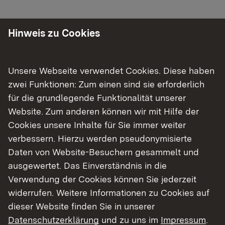
Hinweis zu Cookies
Zielsetzung
Unsere Webseite verwendet Cookies. Diese haben
Ziel ist es, derzeit dezentral entsorgte Anwesen
zwei Funktionen: Zum einen sind sie erforderlich
(i. d. R. nicht ordnungsgemäß entsorgte
für die grundlegende Funktionalität unserer
Anwesen) an die öffentliche Kanalisation
Website. Zum anderen können wir mit Hilfe der
anzuschließen oder, falls ein Anschluss nicht
Cookies unsere Inhalte für Sie immer weiter
vertretbar ist, eine Kleinkläranlage, deren
verbessern. Hierzu werden pseudonymisierte
Verfahren dem Stand der Technik entspricht, zu
Daten von Website-Besuchern gesammelt und
erstellen. Die Antragsteller werden aufgrund ihrer
ausgewertet. Das Einverständnis in die
besonderen örtlichen Situation finanziell
Verwendung der Cookies können Sie jederzeit
unterstützt.
widerrufen. Weitere Informationen zu Cookies auf
dieser Website finden Sie in unserer
Datenschutzerklärung
und zu uns im
Impressum
.