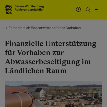
Zum Inhaltsbereich
Zur Hauptnavigation
You are here:
Förderbereich Wasserwirtschaftliche Vorhaben
Finanzielle Unterstützung
für Vorhaben zur
Abwasserbeseitigung im
Ländlichen Raum