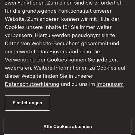
zwei Funktionen: Zum einen sind sie erforderlich
Emissionsarmer Stadtteil, inkl. Dialogprozesse
für die grundlegende Funktionalität unserer
Ladeinfrastrukturkonzept
Website. Zum anderen können wir mit Hilfe der
City-Logistik Konzepte
Cookies unsere Inhalte für Sie immer weiter
Betriebliches Mobilitätsmanagement in
verbessern. Hierzu werden pseudonymisierte
Gewerbegebieten: Gewerbegebietskonzept
Daten von Website-Besuchern gesammelt und
ausgewertet. Das Einverständnis in die
Öffentliche und vernetzte Mobilität
Verwendung der Cookies können Sie jederzeit
widerrufen. Weitere Informationen zu Cookies auf
Konzepte zur Einführung von Diensten des
dieser Website finden Sie in unserer
vernetzten Fahrens (C-ITS) insbesondere zur
Datenschutzerklärung
und zu uns im
Impressum
.
Busbeschleunigung
Konzepte zum autonomen Fahren im
Einstellungen
Öffentlichen Verkehr
Mobilitätspass
Alle Cookies ablehnen