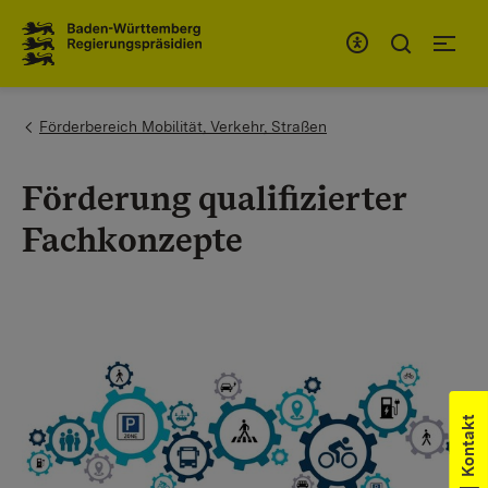
Zum Inhaltsbereich
Zur Hauptnavigation
You are here:
Förderbereich Mobilität, Verkehr, Straßen
Förderung qualifizierter
Fachkonzepte
Kontakt