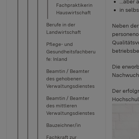
...aber
Fachpraktikerin
in selb
Hauswirtschaft
Berufe in der
Neben der 
Landwirtschaft
personenor
Qualitätsv
Pflege- und
betriebsbe
Gesundheitsfachberu
fe: Inland
Die erwor
Beamtin / Beamter
Nachwuchsk
des gehobenen
Verwaltungsdienstes
Der erfolg
Beamtin / Beamter
Hochschuls
des mittleren
Verwaltungsdienstes
Bauzeichner/in
Fachkraft zur