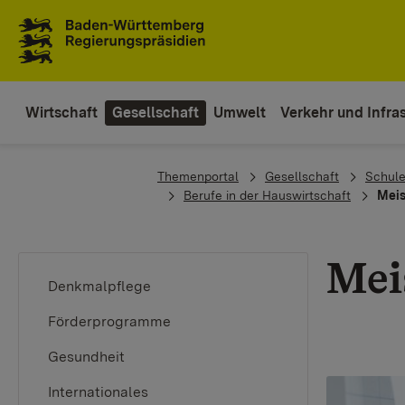
Zum Inhaltsbereich
Zur Hauptnavigation
Wirtschaft
Gesellschaft
Umwelt
Verkehr und Infras
You are here:
Themenportal
Gesellschaft
Schule
Berufe in der Hauswirtschaft
Meis
Mei
Denkmalpflege
Förderprogramme
Gesundheit
Internationales