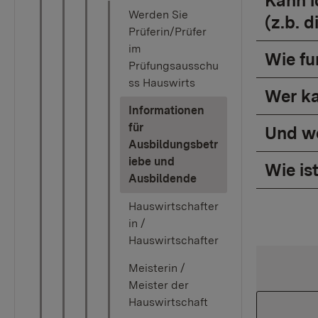
Kann i
Werden Sie
(z.b. 
Prüferin/Prüfer
im
Wie fu
Prüfungsausschu
ss Hauswirts
Wer ka
Informationen
für
Und we
Ausbildungsbetr
iebe und
Wie is
(current)
Ausbildende
Hauswirtschafter
in /
Hauswirtschafter
Meisterin /
Meister der
Hauswirtschaft