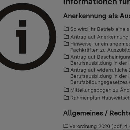
Informationen fü
Anerkennung als Au
Link auf einen Ordner:
So wird Ihr Betrieb eine
Link auf einen Ordner:
Antrag auf Anerkennung 
Link auf einen Ordner:
Hinweise für ein angemes
Fachkräften zu Auszubil
Link auf einen Ordner:
Antrag auf Bescheinigung
Berufsausbildung in der 
Link auf einen Ordner:
Antrag auf widerrufliche
Berufsausbildung in der
Berufsbildungsgesetzes 
Link auf einen Ordner:
Mitteilungsbogen zu Änd
Link auf einen Ordner:
Rahmenplan Hauswirtscha
Allgemeines / Recht
Link auf einen Ordner:
Verordnung 2020 (pdf, 4