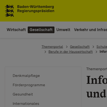
Zum Inhaltsbereich
Zur Hauptnavigation
Wirtschaft
Gesellschaft
Umwelt
Verkehr und Infras
You are here:
Themenportal
Gesellschaft
Schule
Berufe in der Hauswirtschaft
Info
Themenport
Inf
Denkmalpflege
Förderprogramme
und
Gesundheit
Internationales