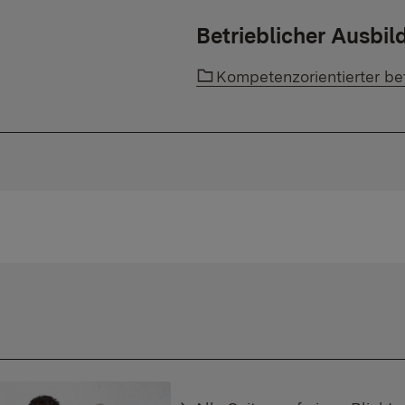
Betrieblicher Ausbi
Link auf einen Ordner:
Kompetenzorientierter be