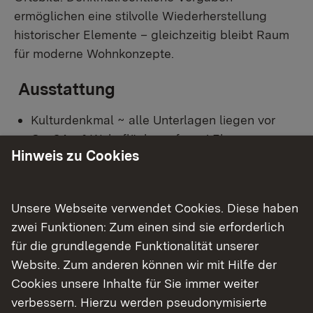
ermöglichen eine stilvolle Wiederherstellung
historischer Elemente – gleichzeitig bleibt Raum
für moderne Wohnkonzepte.
Ausstattung
Kulturdenkmal ~ alle Unterlagen liegen vor
Ca. 84 m² Wohnfläche auf zwei Ebenen
Hinweis zu Cookies
Raumaufteilung: 5 Zimmer, Küche, Bad, WC
Teilunterkellert
Kein Energieausweis erforderlich (gemäß §16
Unsere Webseite verwendet Cookies. Diese haben
GEG – Denkmal)
zwei Funktionen: Zum einen sind sie erforderlich
Komplett sanierungsbedürftig!
für die grundlegende Funktionalität unserer
Grundstücksgröße: ca. 236 m²
Website. Zum anderen können wir mit Hilfe der
Cookies unsere Inhalte für Sie immer weiter
Besonderheiten
verbessern. Hierzu werden pseudonymisierte