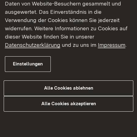
Denkmalgeschützt – steuerliche Vorteile für
Daten von Website-Besuchern gesammelt und
Sanierer möglich
ausgewertet. Das Einverständnis in die
Charmante Fassade mit historischem Potenzial
Verwendung der Cookies können Sie jederzeit
Seltene Gelegenheit in zentraler Lage
widerrufen. Weitere Informationen zu Cookies auf
Auch für Projektentwickler mit
dieser Website finden Sie in unserer
Denkmalkompetenz interessant
Datenschutzerklärung
und zu uns im
Impressum
.
Einstellungen
Hinweis
Aus Diskretionsgründen werden keine Innenfotos
veröffentlicht. Eine Besichtigung ist nach
Alle Cookies ablehnen
Absprache jederzeit möglich.
KEINE Makler anfragen! Der Verkauf erfolgt
Alle Cookies akzeptieren
provisionsfrei von privat und der angegebene
Preis ist Verhandlungsbasis.