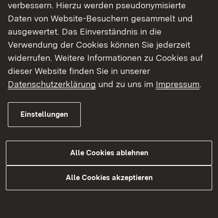
Bildschirmarbeitsplatzbrillen (pdf, 80 KB)
verbessern. Hierzu werden pseudonymisierte
Daten von Website-Besuchern gesammelt und
ausgewertet. Das Einverständnis in die
Anträge auf Arbeitsplatzausstattung,
Verwendung der Cookies können Sie jederzeit
Hilfsmittel (außer
widerrufen. Weitere Informationen zu Cookies auf
Bildschirmarbeitsplatzbrillen)
dieser Website finden Sie in unserer
Hier genügt ein formloser Antrag über die
Datenschutzerklärung
und zu uns im
Impressum
.
Schulleitung und ggf. das zuständige staatliche
Schulamt an das jeweils zuständige
Einstellungen
Regierungspräsidium (Ansprechpersonen siehe
„Kontakt“ unter "Anträge auf
Arbeitsplatzausstattung, Hilfsmittel und bauliche
Alle Cookies ablehnen
Maßnahmen") mit
Alle Cookies akzeptieren
einem fachärztlichen Attest über die
Notwendigkeit der sächlichen Ausstattung
Stellungnahme der Schulleitung, aus der