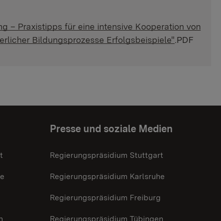
 – Praxistipps für eine intensive Kooperation von
rlicher Bildungsprozesse Erfolgsbeispiele"
.PDF
Presse und soziale Medien
t
Regierungspräsidium Stuttgart
he
Regierungspräsidium Karlsruhe
g
Regierungspräsidium Freiburg
n
Regierungspräsidium Tübingen