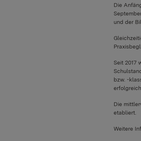
Die Anfäng
September 
und der Bi
Gleichzeit
Praxisbegl
Seit 2017 
Schulstand
bzw. -klas
erfolgreic
Die mittle
etabliert.
Weitere In