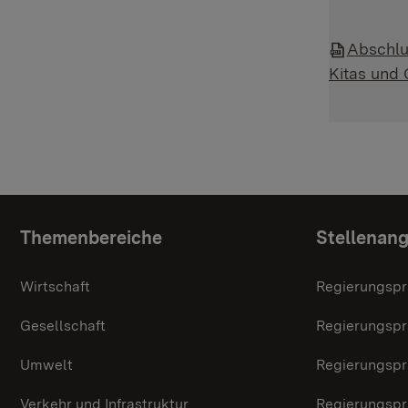
Abschlu
Kitas und 
Themenübersicht
Themenbereiche
Stellenan
Wirtschaft
Regierungspr
Gesellschaft
Regierungspr
Umwelt
Regierungspr
Verkehr und Infrastruktur
Regierungspr