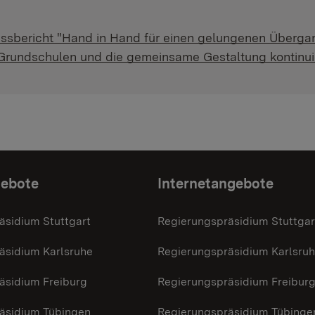
ssbericht "Hand in Hand für einen gelungenen Übergang
Grundschulen und die gemeinsame Gestaltung kontinuie
gebote
Internetangebote
äsidium Stuttgart
Regierungspräsidium Stuttgar
äsidium Karlsruhe
Regierungspräsidium Karlsru
äsidium Freiburg
Regierungspräsidium Freibur
äsidium Tübingen
Regierungspräsidium Tübinge