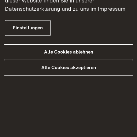
dieser Website finden Sie in unserer
Datenschutz
Datenschutzerklärung
und zu uns im
Impressum
.
Erklärung zur Barrierefreiheit
Impressum
Einstellungen
Alle Cookies ablehnen
Alle Cookies akzeptieren