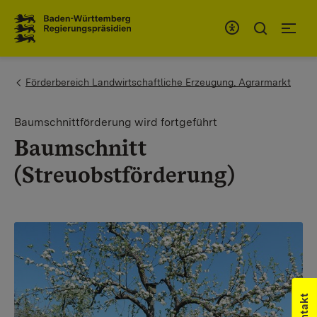
Zum Inhaltsbereich
Zur Hauptnavigation
You are here:
Förderbereich Landwirtschaftliche Erzeugung, Agrarmarkt
Baumschnittförderung wird fortgeführt
Baumschnitt
(Streuobstförderung)
Kontakt