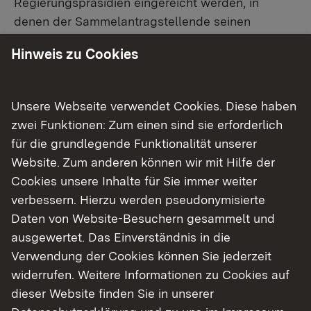
Regierungspräsidien eingereicht werden, in
denen der Sammelantragstellende seinen
Wohnsitz hat. Die Förderung umfasst sowohl den
Hinweis zu Cookies
regelmäßigen Pflegeschnitt als auch den
Erziehungsschnitt junger Bäume ab dem dritten
Standjahr. Pro Baumschnitt kann auf Grundlage
Unsere Webseite verwendet Cookies. Diese haben
der Verwaltungsvorschrift (VwV) Förderung
zwei Funktionen: Zum einen sind sie erforderlich
Baumschnitt – Streuobst 2026 bis 2028 ein
für die grundlegende Funktionalität unserer
Zuschuss von 18 Euro gewährt werden
.
Website. Zum anderen können wir mit Hilfe der
Cookies unsere Inhalte für Sie immer weiter
Hinweis:
Die Frist zur Einreichung von
verbessern. Hierzu werden pseudonymisierte
Sammelanträgen ist zum 15. Juni 2026
Daten von Website-Besuchern gesammelt und
ausgelaufen. Für die aktuelle Förderperiode
ausgewertet. Das Einverständnis in die
können keine Anträge gestellt werden.
Verwendung der Cookies können Sie jederzeit
widerrufen. Weitere Informationen zu Cookies auf
Die Details zum Förderverfahren finden Sie in den
dieser Website finden Sie in unserer
Hinweisen zur Sammelantragstellung
.