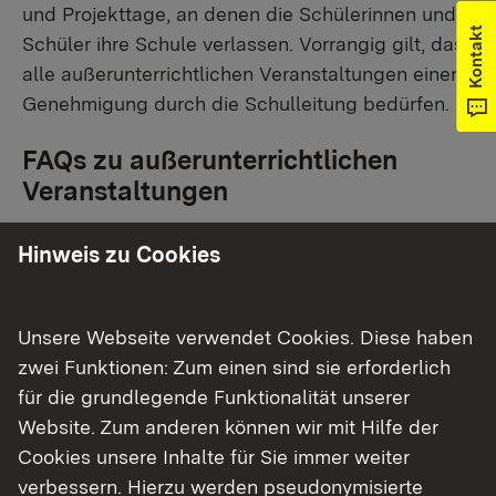
und Projekttage, an denen die Schülerinnen und
Kontakt
Schüler ihre Schule verlassen. Vorrangig gilt, dass
alle außerunterrichtlichen Veranstaltungen einer
Genehmigung durch die Schulleitung bedürfen.
FAQs zu außerunterrichtlichen
Veranstaltungen
Hinweis zu Cookies
Was sind außerunterrichtliche
Veranstaltungen (AuV)?
Welche Haushaltsmittel stehen den
Unsere Webseite verwendet Cookies. Diese haben
Schulen für die Durchführung der
zwei Funktionen: Zum einen sind sie erforderlich
außerunterrichtlichen Veranstaltungen
für die grundlegende Funktionalität unserer
zur Verfügung?
Website. Zum anderen können wir mit Hilfe der
Cookies unsere Inhalte für Sie immer weiter
Wer ist zuständig für die Auszahlung der
Reisekostenvergütungen für Lehrkräfte
verbessern. Hierzu werden pseudonymisierte