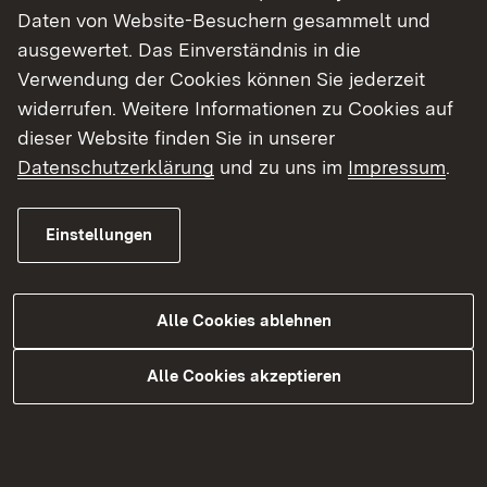
bei außerunterrichtlichen
Daten von Website-Besuchern gesammelt und
Veranstaltungen?
ausgewertet. Das Einverständnis in die
Verwendung der Cookies können Sie jederzeit
Was geschieht, wenn der
widerrufen. Weitere Informationen zu Cookies auf
Verfügungsbetrag der Schule für die
außerunterrichtlichen Veranstaltungen
dieser Website finden Sie in unserer
ausgeschöpft ist?
Datenschutzerklärung
und zu uns im
Impressum
.
Einstellungen
Themenübersicht
Themenübersicht
Alle Cookies ablehnen
Alle Cookies akzeptieren
Kontakt
Datenschutz