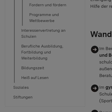
Fordern und fördern
Hilfe der 
Programme und
Wettbewerbe
Interessenvertretung an
Wande
Schulen
Berufliche Ausbildung,
Im Be
Fortbildung und
und B
Weiterbildung
schul
Bildungszeit
außer
Berat
Heiß auf Lesen
Im
gy
Soziales
Schule
Stiftungen
(Spor