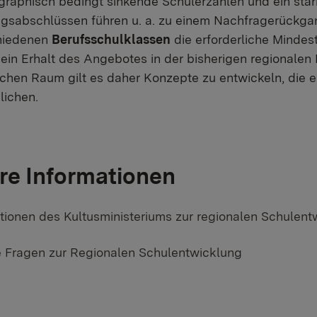
raphisch bedingt sinkende Schülerzahlen und ein star
gsabschlüssen führen u. a. zu einem Nachfragerückgang
hiedenen
Berufsschulklassen
die erforderliche Mindes
ein Erhalt des Angebotes in der bisherigen regionalen 
chen Raum gilt es daher Konzepte zu entwickeln, die e
lichen.
re Informationen
r Link:
tionen des Kultusministeriums zur regionalen Schulent
r Link:
 Fragen zur Regionalen Schulentwicklung