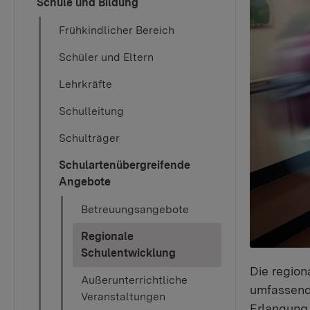
Schule und Bildung
Frühkindlicher Bereich
Schüler und Eltern
Lehrkräfte
Schulleitung
Schulträger
Schulartenübergreifende
Angebote
Betreuungsangebote
Regionale
(current)
Schulentwicklung
Die region
Außerunterrichtliche
umfassende
Veranstaltungen
Erlangung