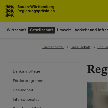
Zum Inhaltsbereich
Zur Hauptnavigation
Wirtschaft
Gesellschaft
Umwelt
Verkehr und Infras
You are here:
Themenportal
Gesellschaft
Schule
Reg
Denkmalpflege
Förderprogramme
Gesundheit
Internationales