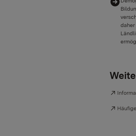
Demog
Bildun
versc
daher 
Ländli
ermög
Weite
Externe
Informa
Externe
Häufige