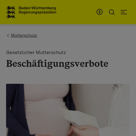
Zum Inhaltsbereich
Zur Hauptnavigation
You are here:
Mutterschutz
Gesetzlicher Mutterschutz
Beschäftigungsverbote