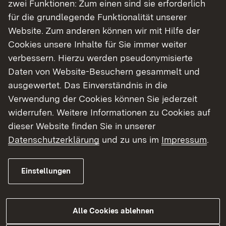
zwei Funktionen: Zum einen sind sie erforderlich
für die grundlegende Funktionalität unserer
Rechtliche Grundlagen / Infomaterial
Website. Zum anderen können wir mit Hilfe der
(berufsspezifisch)
Cookies unsere Inhalte für Sie immer weiter
verbessern. Hierzu werden pseudonymisierte
Daten von Website-Besuchern gesammelt und
Rechtliche Grundlagen /
ausgewertet. Das Einverständnis in die
Informationsmaterial und Formulare
Verwendung der Cookies können Sie jederzeit
für alle Ausbildungsberufe
widerrufen. Weitere Informationen zu Cookies auf
dieser Website finden Sie in unserer
Termine und Ausschreibungen
Datenschutzerklärung
und zu uns im
Impressum
.
Einstellungen
Auswertung der Prüfungsergebnisse
Alle Cookies ablehnen
Weitere Informationen