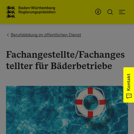
Zum Inhaltsbereich
Zur Hauptnavigation
You are here:
Berufsbildung im öffentlichen Dienst
Fachangestellte/Fachanges
tellter für Bäderbetriebe
Kontakt