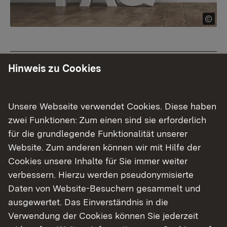
Welche Deutschkenntnisse benötige ich?
Hinweis zu Cookies
Allgemeinsprache B2
Unsere Webseite verwendet Cookies. Diese haben
Brauche ich eine Fachsprachenprüfung?
zwei Funktionen: Zum einen sind sie erforderlich
Wird meine Fachsprachenprüfung aus
für die grundlegende Funktionalität unserer
einem anderen Bundesland anerkannt?
Website. Zum anderen können wir mit Hilfe der
Cookies unsere Inhalte für Sie immer weiter
verbessern. Hierzu werden pseudonymisierte
Daten von Website-Besuchern gesammelt und
Themenübersicht
Themenübersicht
ausgewertet. Das Einverständnis in die
Verwendung der Cookies können Sie jederzeit