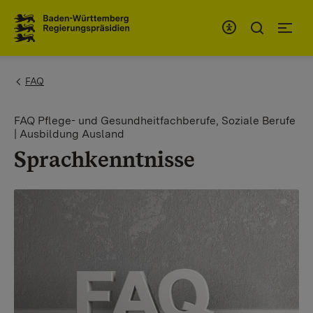
Zum Inhaltsbereich
Zur Hauptnavigation
You are here:
FAQ
FAQ Pflege- und Gesundheitfachberufe, Soziale Berufe
| Ausbildung Ausland
Sprachkenntnisse