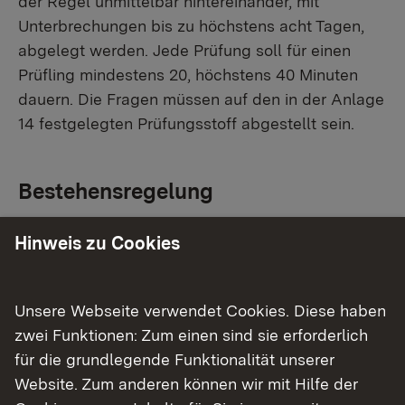
der Regel unmittelbar hintereinander, mit
Unterbrechungen bis zu höchstens acht Tagen,
abgelegt werden. Jede Prüfung soll für einen
Prüfling mindestens 20, höchstens 40 Minuten
dauern. Die Fragen müssen auf den in der Anlage
14 festgelegten Prüfungsstoff abgestellt sein.
Bestehensregelung
Die Leistungen einer mündlichen Prüfung sind
Hinweis zu Cookies
nach Maßgabe des § 9 Abs. 1 zu bewerten. Eine
mündliche Prüfung ist bestanden, wenn der
Unsere Webseite verwendet Cookies. Diese haben
Prüfling mindestens die Note "ausreichend"
zwei Funktionen: Zum einen sind sie erforderlich
erhalten hat. Dem Prüfling sind die Noten für die
für die grundlegende Funktionalität unserer
einzelnen Prüfungsfächer am Prüfungstag
Website. Zum anderen können wir mit Hilfe der
bekanntzugeben.