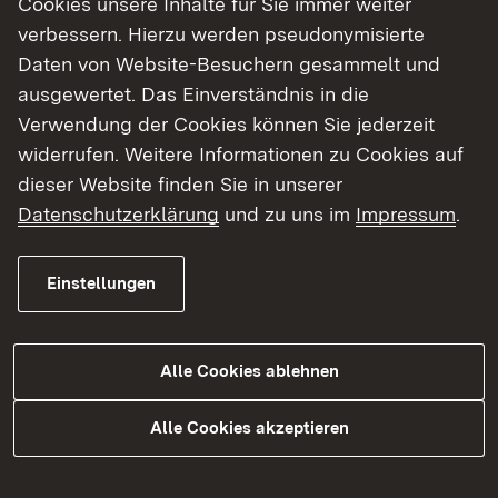
Cookies unsere Inhalte für Sie immer weiter
verbessern. Hierzu werden pseudonymisierte
Daten von Website-Besuchern gesammelt und
ausgewertet. Das Einverständnis in die
Die Leistungen einer mündlichen Prüfung
Verwendung der Cookies können Sie jederzeit
sind nach Maßgabe des § 9 Abs. 1 zu
widerrufen. Weitere Informationen zu Cookies auf
bewerten. Eine mündliche Prüfung ist
dieser Website finden Sie in unserer
bestanden, wenn der Prüfling mindestens
Datenschutzerklärung
und zu uns im
Impressum
.
die Note "ausreichend" erhalten hat. Dem
Prüfling sind die Noten für die einzelnen
Prüfungsfächer am Prüfungstag
Einstellungen
bekanntzugeben. Das Landesprüfungsamt
teilt dem Prüfling das Ergebnis schriftlich
mit.
Alle Cookies ablehnen
Alle Cookies akzeptieren