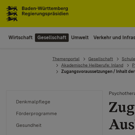
Zum Inhaltsbereich
Zur Hauptnavigation
Wirtschaft
Gesellschaft
Umwelt
Verkehr und Infras
You are here:
Themenportal
Gesellschaft
Schule
Akademische Heilberufe: Inland
P
Zugangsvoraussetzungen / Inhalt de
Psychothera
Zug
Denkmalpflege
Förderprogramme
Aus
Gesundheit