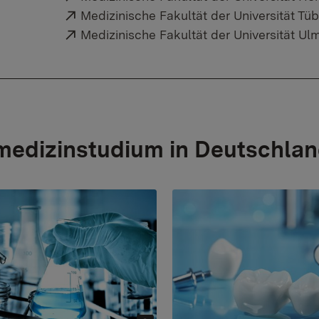
Externer Link:
Medizinische Fakultät der Universität Tü
Externer Link:
Medizinische Fakultät der Universität Ul
edizinstudium in Deutschla