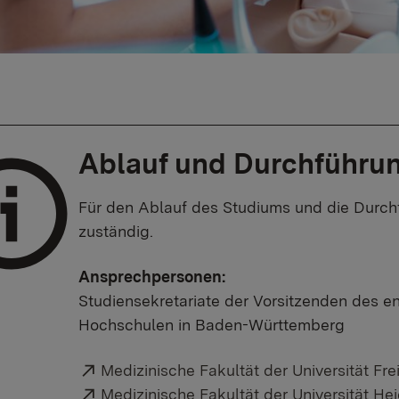
Ablauf und Durchführu
Für den Ablauf des Studiums und die Durchfü
zuständig.
Ansprechpersonen:
Studiensekretariate der Vorsitzenden des 
Hochschulen in Baden-Württemberg
Externer Link:
Medizinische Fakultät der Universität Fre
Externer Link:
Medizinische Fakultät der Universität He