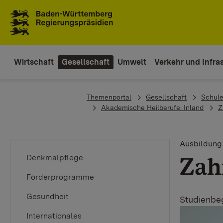
Zum Inhaltsbereich
Zur Hauptnavigation
Wirtschaft
Gesellschaft
Umwelt
Verkehr und Infras
You are here:
Themenportal
Gesellschaft
Schule
Akademische Heilberufe: Inland
Z
Ausbildung 
Zah
Denkmalpflege
Förderprogramme
Gesundheit
Studienbe
Internationales