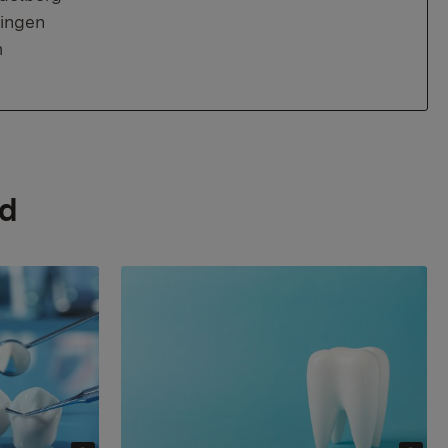
bingen
m
nd