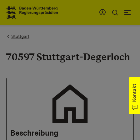
Zum Inhaltsbereich
Zur Hauptnavigation
You are here:
Stuttgart
70597 Stuttgart-Degerloch
Kontakt
Beschreibung