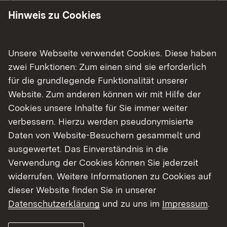
sanitären Einrichtungen sind neuwertig, und
Hinweis zu Cookies
separate WCs sind ebenfalls vorhanden.
Besonders gemütlich sind die offenen
Wohnküchen, die zum Verweilen einladen.
Unsere Webseite verwendet Cookies. Diese haben
zwei Funktionen: Zum einen sind sie erforderlich
Die größte Wohnung ist eine Maisonette, die
für die grundlegende Funktionalität unserer
bis unter das Dach ausgebaut wurde und
Website. Zum anderen können wir mit Hilfe der
insgesamt 8 Zimmer bietet. Auch diese
Cookies unsere Inhalte für Sie immer weiter
Wohnung ist mit hochwertigem Parkett
verbessern. Hierzu werden pseudonymisierte
ausgestattet. Es gibt zwei Bäder: eines mit
Daten von Website-Besuchern gesammelt und
Dusche und Badewanne, das Andere mit
ausgewertet. Das Einverständnis in die
Dusche. Ein separates WC ist ebenfalls
Verwendung der Cookies können Sie jederzeit
vorhanden. Die großzügige, geflieste Küche
widerrufen. Weitere Informationen zu Cookies auf
rundet das Angebot ab und lädt zum Kochen
dieser Website finden Sie in unserer
und Zusammenkommen ein.
Datenschutzerklärung
und zu uns im
Impressum
.