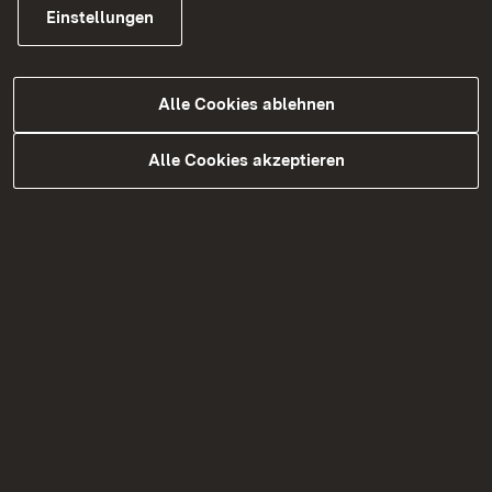
Allgemeine Informationen:
Einstellungen
Sanierung des Hauses 2010
Holzfenster in allen Wohnungen
Alle Cookies ablehnen
Haus ist komplett unterkellert, zu jeder
Wohnung gehört ein Kellerabstellraum
Alle Cookies akzeptieren
Show larger version for:
Show larger version for:
Show larger version for:
Show larger version for: