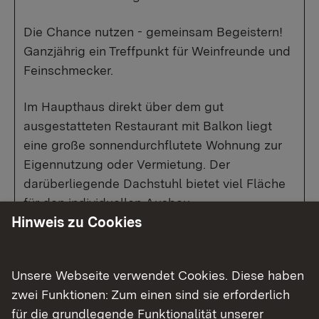
Die Chance nutzen - gemeinsam Begeistern!
Ganzjährig ein Treffpunkt für Weinfreunde und
Feinschmecker.
Im Haupthaus direkt über dem gut
ausgestatteten Restaurant mit Balkon liegt
eine große sonnendurchflutete Wohnung zur
Eigennutzung oder Vermietung. Der
darüberliegende Dachstuhl bietet viel Fläche
für den individuellen Ausbau.
Hinweis zu Cookies
Der große Weinkeller des Hauses diente als
Lagerraum für die eigenen- und regionalen
Unsere Webseite verwendet Cookies. Diese haben
Weine zum Ausschank im Restaurant und
zwei Funktionen: Zum einen sind sie erforderlich
kann wunderbar für Weinevents genutzt
für die grundlegende Funktionalität unserer
werden.