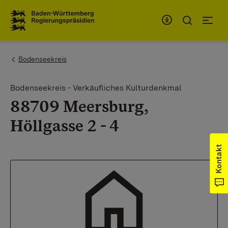
Zum Inhaltsbereich
Zur Hauptnavigation
You are here:
Bodenseekreis
Bodenseekreis - Verkäufliches Kulturdenkmal
88709 Meersburg,
Höllgasse 2 - 4
Kontakt