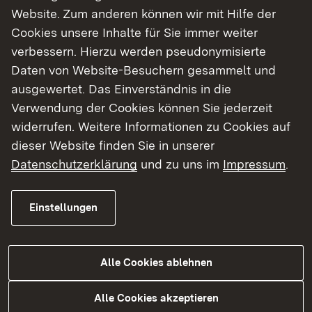
Website. Zum anderen können wir mit Hilfe der
Mit viel Herzblut und kulinarischer Raffinesse
Cookies unsere Inhalte für Sie immer weiter
können Sie neue Veranstaltungsformate und
verbessern. Hierzu werden pseudonymisierte
Projekte umsetzen.
Daten von Website-Besuchern gesammelt und
„Am deutschen Bodensee können Sie zu allen
ausgewertet. Das Einverständnis in die
Jahreszeiten viel erleben! Verwinkelte Gassen
Verwendung der Cookies können Sie jederzeit
in malerischen Altstädten, einmalige
widerrufen. Weitere Informationen zu Cookies auf
Ausblicke auf das Alpenpanorama, die weiten
dieser Website finden Sie in unserer
Wasserflächen des Bodensees, mit der Kulisse
Datenschutzerklärung
und zu uns im
Impressum
.
der auch im Sommer noch schneebedeckten
Berggipfel im Hintergrund und eine vielfältige
Einstellungen
Kulturlandschaft. Über 2.000 Stunden im Jahr
lacht die Sonne, aber der Bodensee versprüht
bei jedem Wetter seinen ganz besonderen
Alle Cookies ablehnen
Charme.“
Alle Cookies akzeptieren