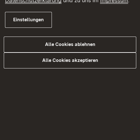
Datenschutzerklärung
und zu uns im
Impressum
.
Das Objekt
Einstellungen
Lage
Objektdaten
Im denkmalpflegerischen Werteplan der Stadt
Alle Cookies ablehnen
Herrenberg ist das Gebäude wie folgt
beschrieben:
Alle Cookies akzeptieren
Zweigeschossiger, verputzter Fachwerkbau über
massivem Erdgeschoss in Form eines gestelzten
Wohnstallhauses, Geschossvorstoß auf Knaben
im Giebel, Satteldach über zwei Geschossebenen
mit Zwerchhaus. 16./17. Jh. mit Veränderungen.
Eine bauhistorische Untersuchung wurde 2014
durchgeführt.
Mittels dendrochronologischer Untersuchung