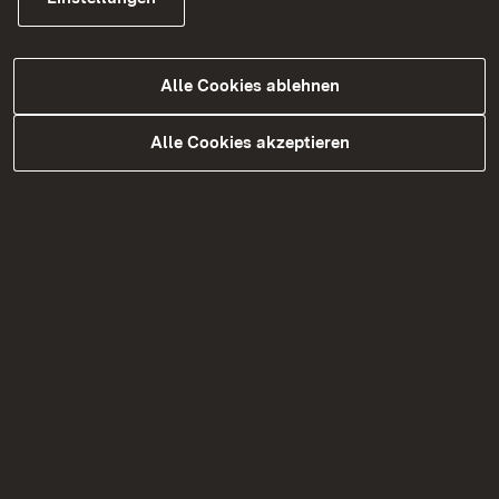
Kaufpreis:
VHB
Renovierungskosten (falls bekannt):
k.A.
Alle Cookies ablehnen
Derzeitige Nutzung:
keine
Alle Cookies akzeptieren
Mögliche Nutzung:
Wiederinbetriebnahme
Show larger version for:
Show larger version for: