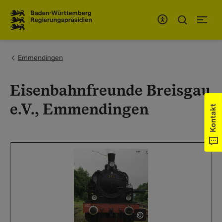
Zum Inhaltsbereich
Zur Hauptnavigation
You are here:
Emmendingen
Eisenbahnfreunde Breisgau
e.V., Emmendingen
Kontakt