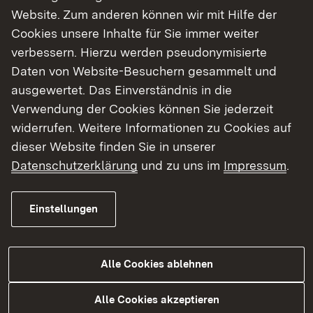
Website. Zum anderen können wir mit Hilfe der
Cookies unsere Inhalte für Sie immer weiter
verbessern. Hierzu werden pseudonymisierte
Objektdaten
Daten von Website-Besuchern gesammelt und
ausgewertet. Das Einverständnis in die
Erbaut:
nicht bekannt
Verwendung der Cookies können Sie jederzeit
widerrufen. Weitere Informationen zu Cookies auf
Grundstücksgröße
: 564 qm
dieser Website finden Sie in unserer
Datenschutzerklärung
und zu uns im
Impressum
.
Wohn-/Nutzfläche:
derzeit nicht möglich
Baulicher Zustand:
schlecht
Einstellungen
Kaufpreis:
200.000
Alle Cookies ablehnen
Alle Cookies akzeptieren