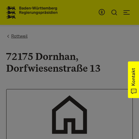
Zum Inhaltsbereich
Zur Hauptnavigation
You are here:
Rottweil
72175 Dornhan,
Dorfwiesenstraße 13
Kontakt