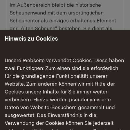
Im Außenbereich bleibt die historische
Scheunenwand mit dem ursprünglichen
Scheunentor als einziges erhaltenes Element
der „Alten Scheune“ bestehen. Sie dient als
Abgrenzung zwischen öffentlichen und
Hinweis zu Cookies
privaten Bereichen und schafft einen
geschützten Innenhof zwischen den beiden
Gebäuden. Der Gewölbekeller wird für
Unsere Webseite verwendet Cookies. Diese haben
Lagerräume sowie einen kleinen Technikraum
zwei Funktionen: Zum einen sind sie erforderlich
genutzt.
für die grundlegende Funktionalität unserer
Die Parkplätze für die Linsenhofer Straße 5
Website. Zum anderen können wir mit Hilfe der
werden in der nahegelegenen Bachstraße
Cookies unsere Inhalte für Sie immer weiter
eingerichtet, etwa 200 Meter entfernt.
verbessern. Hierzu werden pseudonymisierte
Für dieses außergewöhnliche Denkmalobjekt
Daten von Website-Besuchern gesammelt und
suchen wir ab sofort Käufer/Investoren. Es
ausgewertet. Das Einverständnis in die
besteht die Möglichkeit einzelne
Verwendung der Cookies können Sie jederzeit