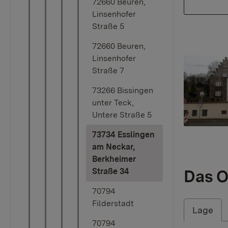
72660 Beuren,
Linsenhofer
Straße 5
72660 Beuren,
Linsenhofer
Show larger
Straße 7
73266 Bissingen
unter Teck,
Untere Straße 5
73734 Esslingen
am Neckar,
Berkheimer
(current)
Straße 34
Das O
70794
Filderstadt
Lage
70794