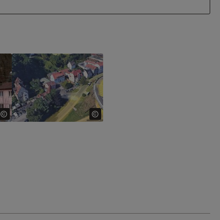
for:
Show larger version for: