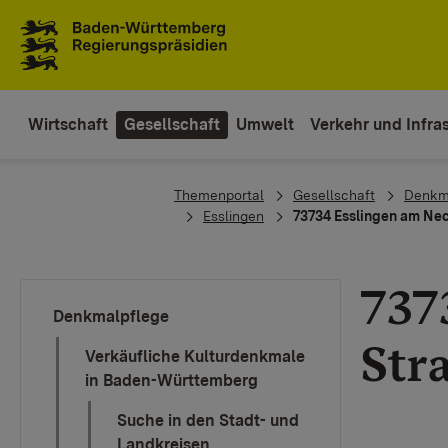
Zum Inhaltsbereich
Zur Hauptnavigation
Wirtschaft
Gesellschaft
Umwelt
Verkehr und Infras
You are here:
Themenportal
Gesellschaft
Denkm
Esslingen
73734 Esslingen am Nec
737
Denkmalpflege
Str
Verkäufliche Kulturdenkmale
in Baden-Württemberg
Suche in den Stadt- und
Landkreisen