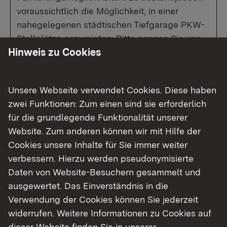
voraussichtlich die Möglichkeit, in einer
nahegelegenen städtischen Tiefgarage PKW-
Stellplätze anzumieten. Bitte nennen Sie uns
Hinweis zu Cookies
zur Prüfung die Anzahl der von Ihnen
benötigten PKW-Stellplätze.
Unsere Webseite verwendet Cookies. Diese haben
Zum Vergabeprozess:
zwei Funktionen: Zum einen sind sie erforderlich
Die Vergabe des Grundstücks erfolgt
für die grundlegende Funktionalität unserer
freibleibend gegen Höchstgebot. Ein
Website. Zum anderen können wir mit Hilfe der
Rechtsanspruch auf Zuschlag besteht nicht.
Cookies unsere Inhalte für Sie immer weiter
Die endgültige Entscheidung über die
verbessern. Hierzu werden pseudonymisierte
Vergabe trifft der Gemeinderat. Der Bieter dem
Daten von Website-Besuchern gesammelt und
der Zuschlag erteilt wird, erhält im Anschluss
ausgewertet. Das Einverständnis in die
an den Gemeinderatsbeschluss eine
Verwendung der Cookies können Sie jederzeit
schriftliche Reservierungszusage. Ab Zugang
widerrufen. Weitere Informationen zu Cookies auf
der Reservierungszusage, wird eine Frist von
dieser Website finden Sie in unserer