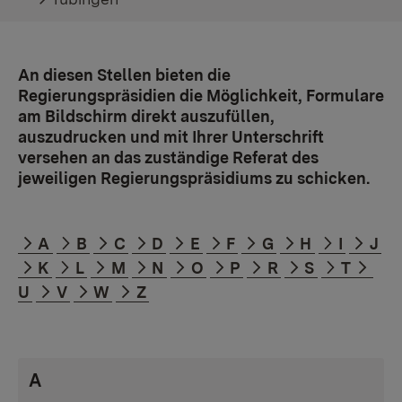
An diesen Stellen bieten die
Regierungspräsidien die Möglichkeit, Formulare
am Bildschirm direkt auszufüllen,
auszudrucken und mit Ihrer Unterschrift
versehen an das zuständige Referat des
jeweiligen Regierungspräsidiums zu schicken.
A
B
C
D
E
F
G
H
I
J
K
L
M
N
O
P
R
S
T
U
V
W
Z
A