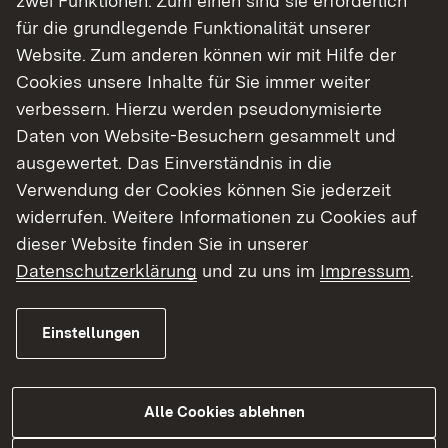
für die grundlegende Funktionalität unserer
F
Website. Zum anderen können wir mit Hilfe der
Cookies unsere Inhalte für Sie immer weiter
Feuerwehrwesen
verbessern. Hierzu werden pseudonymisierte
Feststellen einer Behinderung
Daten von Website-Besuchern gesammelt und
Fischereiwesen
Flüchtlinge - Aufnahme, Unterbringung
ausgewertet. Das Einverständnis in die
und Verteilung
Verwendung der Cookies können Sie jederzeit
Förderprogramme
widerrufen. Weitere Informationen zu Cookies auf
Frühkindliche Bildung
dieser Website finden Sie in unserer
Futtermittelüberwachung
Datenschutzerklärung
und zu uns im
Impressum
.
Einstellungen
G
Alle Cookies ablehnen
Geflügelhaltung - Spezialberatung