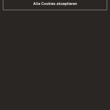
Geldwäsche
Alle Cookies akzeptieren
Gentechnik
Gewerbeaufsicht
Gentechnik
Gewebe und Gewebezubereitungen
Geschäftsstelle Gewässerökologie
Gewässerökologie an Flüssen und Seen
Gewässerrenaturierung
Glückspielwesen
Grundwasserschutz
H
Handel mit geschützten Tieren und
Pflanzen
Heilquellen