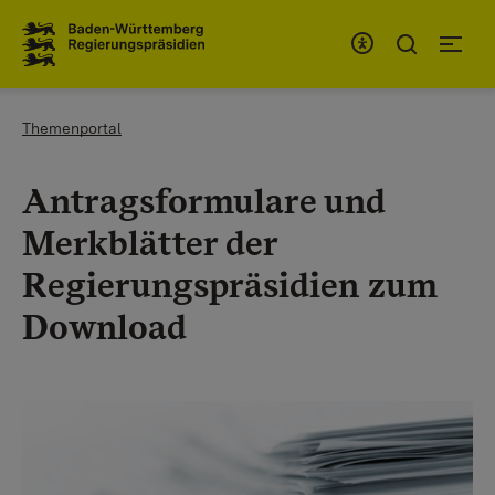
Zum Inhaltsbereich
Zur Hauptnavigation
You are here:
Themenportal
Antragsformulare und
Merkblätter der
Regierungspräsidien zum
Download