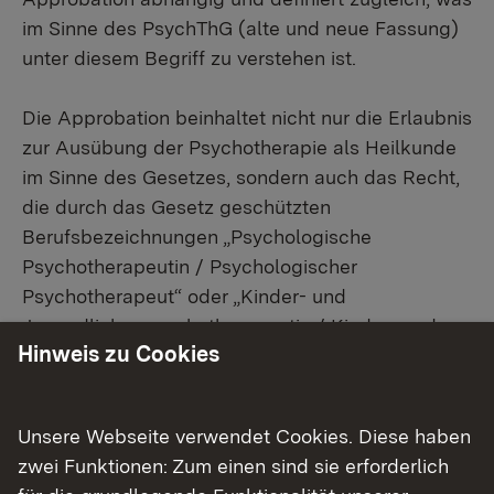
im Sinne des PsychThG (alte und neue Fassung)
unter diesem Begriff zu verstehen ist.
Die Approbation beinhaltet nicht nur die Erlaubnis
zur Ausübung der Psychotherapie als Heilkunde
im Sinne des Gesetzes, sondern auch das Recht,
die durch das Gesetz geschützten
Berufsbezeichnungen „Psychologische
Psychotherapeutin / Psychologischer
Psychotherapeut“ oder „Kinder- und
Jugendlichenpsychotherapeutin / Kinder- und
Hinweis zu Cookies
Jugendlichenpsychotherapeut“ nach PsychThG–
alte Fassung und „Psychotherapeutin /
Psychotherapeut“ nach PsychThG–neue Fassung
Unsere Webseite verwendet Cookies. Diese haben
führen zu dürfen.
zwei Funktionen: Zum einen sind sie erforderlich