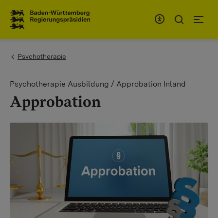
Zum Inhaltsbereich
Zur Hauptnavigation
You are here:
Psychotherapie
Psychotherapie Ausbildung / Approbation Inland
Approbation