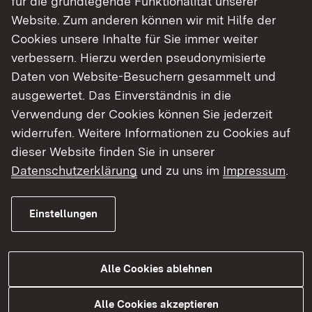
für die grundlegende Funktionalität unserer
Während nach PsychThG–alte Fassung die
Website. Zum anderen können wir mit Hilfe der
Approbation als Psychologische
Cookies unsere Inhalte für Sie immer weiter
Psychotherapeutin / Psychologischer
verbessern. Hierzu werden pseudonymisierte
Psychotherapeut zu der unbeschränkten
Daten von Website-Besuchern gesammelt und
Ausübung der Psychotherapie im Sinne des
ausgewertet. Das Einverständnis in die
PsychThG berechtigt, beschränkt die
Verwendung der Cookies können Sie jederzeit
Approbation als Kinder- und
widerrufen. Weitere Informationen zu Cookies auf
Jugendlichenpsychotherapeutin / Kinder- und
dieser Website finden Sie in unserer
Jugendlichenpsychotherapeut dieses Recht auf
Datenschutzerklärung
und zu uns im
Impressum
.
die Behandlung von Kindern und Jugendlichen
bis zum Alter von 21 Jahren. Ausnahmsweise
erweitert sich die Behandlungsbefugnis der
Einstellungen
Kinder- und Jugendlichenpsychotherapeutin /
des Kinder- und Jugendlichenpsychotherapeuten
dann, wenn zur Sicherung des Therapieerfolges
Alle Cookies ablehnen
eine gemeinsame Behandlung von Kindern und
Alle Cookies akzeptieren
Jugendlichen mit Erwachsenen notwendig ist