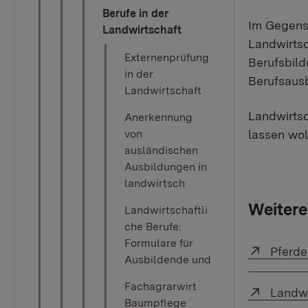
Berufe in der
Im Gegensa
Landwirtschaft
Landwirts
Externenprüfung
Berufsbild
in der
Berufsaus
Landwirtschaft
Landwirtsc
Anerkennung
von
lassen wol
ausländischen
Ausbildungen in
landwirtsch
Weitere
Landwirtschaftli
che Berufe:
Formulare für
Externe
Pferde
Ausbildende und
Fachagrarwirt
Externe
Landwi
Baumpflege