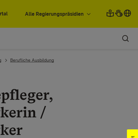
rtal
Alle Regierungspräsidien
g
Berufliche Ausbildung
pfleger,
kerin /
rker