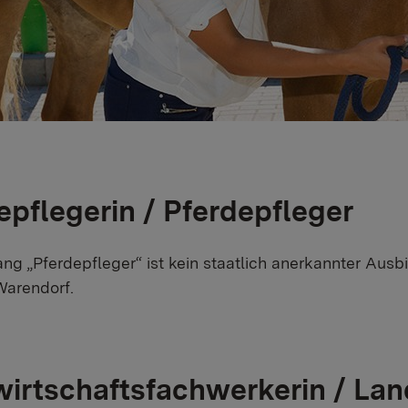
epflegerin / Pferdepfleger
ng „Pferdepfleger“ ist kein staatlich anerkannter Aus
Warendorf.
irtschaftsfachwerkerin / La