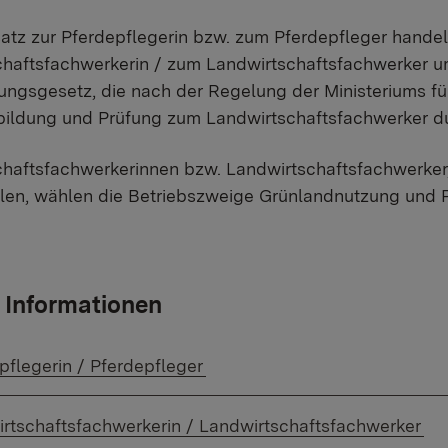
tz zur Pferdepflegerin bzw. zum Pferdepfleger handelt
chaftsfachwerkerin / zum Landwirtschaftsfachwerker u
ungsgesetz, die nach der Regelung der Ministeriums f
bildung und Prüfung zum Landwirtschaftsfachwerker du
haftsfachwerkerinnen bzw. Landwirtschaftsfachwerker,
len, wählen die Betriebszweige Grünlandnutzung und 
 Informationen
r Link:
pflegerin / Pferdepfleger
r Link:
rtschaftsfachwerkerin / Landwirtschaftsfachwerker