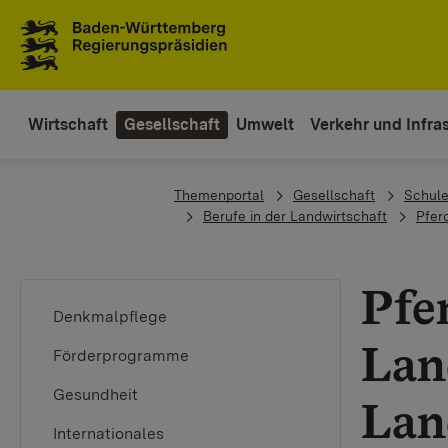
Zum Inhaltsbereich
Zur Hauptnavigation
Wirtschaft
Gesellschaft
Umwelt
Verkehr und Infras
You are here:
Themenportal
Gesellschaft
Schule
Berufe in der Landwirtschaft
Pferd
Pfe
Denkmalpflege
Lan
Förderprogramme
Gesundheit
Lan
Internationales