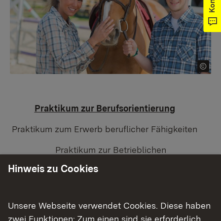
Praktikum zur Berufsorientierung
Praktikum zum Erwerb beruflicher Fähigkeiten
Praktikum zur Betrieblichen
Einstiegsqualifizierung (EQ)
Hinweis zu Cookies
Praktikum zur Berufsorientierung
Unsere Webseite verwendet Cookies. Diese haben
Ein Praktikum zur Berufsorientierung verläuft über
zwei Funktionen: Zum einen sind sie erforderlich