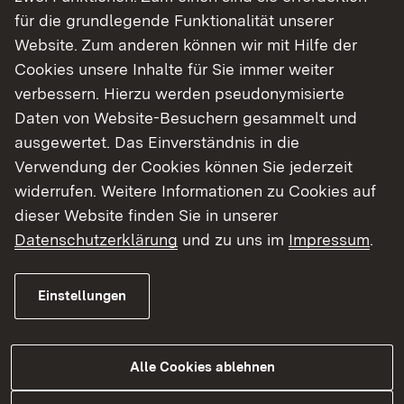
eine ein- bzw. mehrwöchige Zeitspanne. Praktika
für die grundlegende Funktionalität unserer
über mehrere Monate sind zur Berufsorientierung
Website. Zum anderen können wir mit Hilfe der
nicht notwendig. Eintägige Praktika sind dagegen
Cookies unsere Inhalte für Sie immer weiter
als wenig effizient bei der Berufsorientierung
verbessern. Hierzu werden pseudonymisierte
einzuschätzen.
Daten von Website-Besuchern gesammelt und
ausgewertet. Das Einverständnis in die
Praktika dienen dazu, praktische Erfahrungen im
Verwendung der Cookies können Sie jederzeit
künftigen Beruf zu sammeln und ggf. auch eine
widerrufen. Weitere Informationen zu Cookies auf
Korrektur des Berufswunsches vorzunehmen. Sie
dieser Website finden Sie in unserer
sollten auf verschiedenen Betrieben oder auch in
Datenschutzerklärung
und zu uns im
Impressum
.
verschiedenen Berufen erfolgen, um Alternativen
kennen zu lernen. In dieser Zeit lernen die
Einstellungen
Interessenten für die Berufsausbildung zum
Pferdewirt die Realitäten beruflicher und
betrieblicher Tätigkeiten und die Bedingungen
Alle Cookies ablehnen
während der Ausbildung kennen.