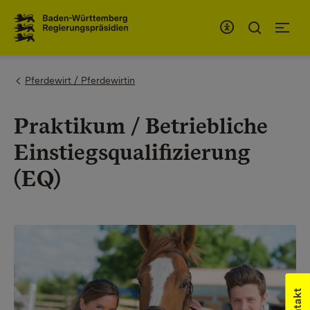
Zum Inhaltsbereich
Zur Hauptnavigation
You are here:
Pferdewirt / Pferdewirtin
Praktikum / Betriebliche
Einstiegsqualifizierung
(EQ)
Kontakt