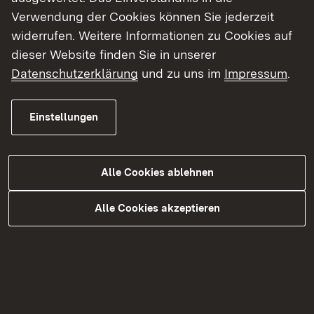
2 Grundwasserentnahmebrunnen bei
Verwendung der Cookies können Sie jederzeit
Aussiedlerhöfen
widerrufen. Weitere Informationen zu Cookies auf
Differenziertes Grabensystem und
dieser Website finden Sie in unserer
Drainageleitung in Neuburgweier
Datenschutzerklärung
und zu uns im
Impressum
.
Pumpwerk Neuburgweier
Drainagesystem für den Rheinpark
Rappenwört
Einstellungen
Drainagesystem für das Naturschutzzentrum
Drainagesystem für die Kleingartenanlagen
Daxlanden
Alle Cookies ablehnen
Mehrere Teiche in der Fritschlach
Alle Cookies akzeptieren
3 Grundwasserentnahmebrunnen in Daxlanden
8 Grundwasserentnahmebrunnen auf dem
Betriebsgelände der EnBW/ Drainageleitung
angrenzend an EnBW