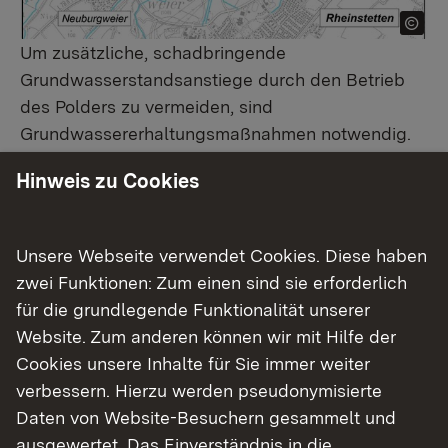
Um zusätzliche, schadbringende
Grundwasserstandsanstiege durch den Betrieb
des Polders zu vermeiden, sind
Grundwassererhaltungsmaßnahmen notwendig.
Sie messen, überwachen, regeln und korrigieren
Hinweis zu Cookies
bei Bedarf den Grundwasserstand. In Daxlanden,
Rheinstetten-Neuburgweier, der Fritschlach und
der Dammfeldsiedlung werden Messstellen,
Unsere Webseite verwendet Cookies. Diese haben
Drainagen, Gräben, Teiche und
zwei Funktionen: Zum einen sind sie erforderlich
Grundwasserbrunnen angelegt.
für die grundlegende Funktionalität unserer
Website. Zum anderen können wir mit Hilfe der
Im Einzelnen werden gebaut:
Cookies unsere Inhalte für Sie immer weiter
verbessern. Hierzu werden pseudonymisierte
1 Grundwasserentnahmebrunnen in
Daten von Website-Besuchern gesammelt und
Neuburgweier
ausgewertet. Das Einverständnis in die