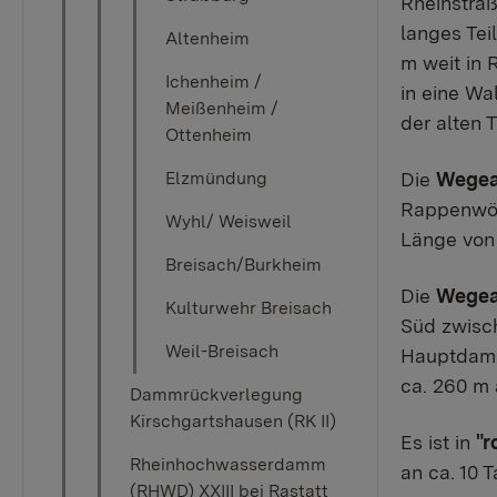
Rheinsträ
langes Tei
Altenheim
m weit in
Ichenheim /
in eine Wa
Meißenheim /
der alten 
Ottenheim
Die
Wegea
Elzmündung
Rappenwört
Wyhl/ Weisweil
Länge von
Breisach/Burkheim
Die
Wegea
Kulturwehr Breisach
Süd zwisc
Weil-Breisach
Hauptdamm
ca. 260 m 
Dammrückverlegung
Kirschgartshausen (RK II)
Es ist in
"r
Rheinhochwasserdamm
an ca. 10 
(RHWD) XXIII bei Rastatt