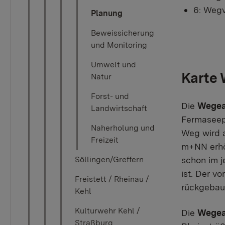
6: Weg
Planung
Beweissicherung
und Monitoring
Umwelt und
Karte
Natur
Forst- und
Die
Wegea
Landwirtschaft
Fermaseep
Naherholung und
Weg wird a
Freizeit
m+NN erhö
schon im j
Söllingen/Greffern
ist. Der v
Freistett / Rheinau /
rückgebau
Kehl
Kulturwehr Kehl /
Die
Wegea
Straßburg