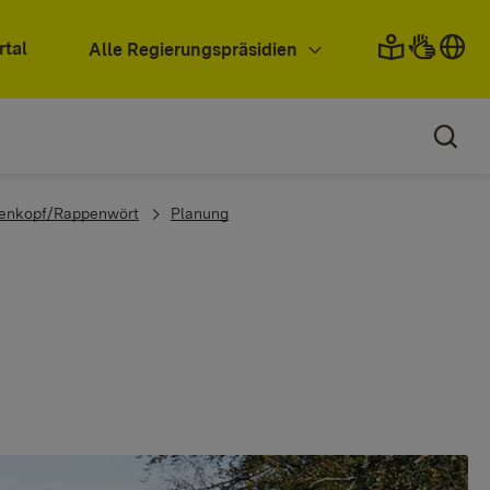
rtal
Alle Regierungspräsidien
lenkopf/Rappenwört
Planung