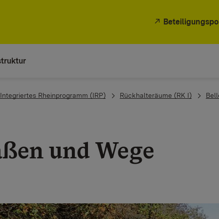
Beteiligungspo
truktur
Integriertes Rheinprogramm (IRP)
Rückhalteräume (RK I)
Bel
aßen und Wege