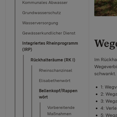
Kommunales Abwasser
Grundwasserschutz
Wasserversorgung
Gewässerkundlicher Dienst
Weg
Integriertes Rheinprogramm
(IRP)
Im Rückha
Rückhalteräume (RK I)
Wegeverbi
Rheinschanzinsel
schwankt.
Elisabethenwört
1: Weg
Bellenkopf/Rappen
2: Weg
wört
3: Weg
Vorbereitende
4: Ver
Maßnahmen
5: Weg