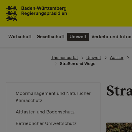
Zum Inhaltsbereich
Zur Hauptnavigation
Wirtschaft
Gesellschaft
Umwelt
Verkehr und Infras
You are here:
Themenportal
Umwelt
Wasser
Straßen und Wege
Str
Moormanagement und Natürlicher
Klimaschutz
Altlasten und Bodenschutz
Betrieblicher Umweltschutz