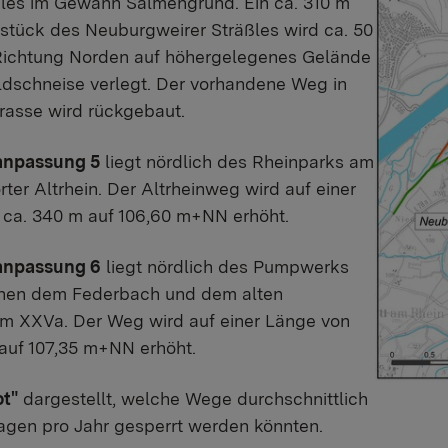
ßles im Gewann Salmengrund. Ein ca. 310 m
lstück des Neuburgweirer Sträßles wird ca. 50
 Richtung Norden auf höhergelegenes Gelände
ldschneise verlegt. Der vorhandene Weg in
Trasse wird rückgebaut.
npassung 5
liegt nördlich des Rheinparks am
er Altrhein. Der Altrheinweg wird auf einer
 ca. 340 m auf 106,60 m+NN erhöht.
npassung 6
liegt nördlich des Pumpwerks
hen dem Federbach und dem alten
 XXVa. Der Weg wird auf einer Länge von
auf 107,35 m+NN erhöht.
ot"
dargestellt, welche Wege durchschnittlich
Tagen pro Jahr gesperrt werden könnten.